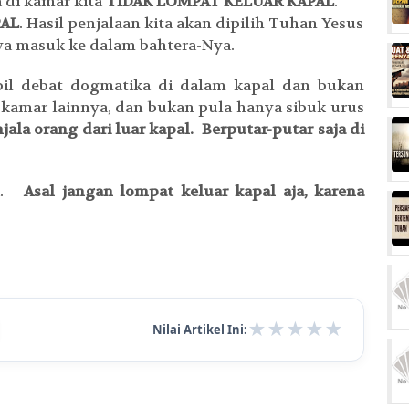
 di kamar kita
TIDAK LOMPAT KELUAR KAPAL
.
PAL
. Hasil penjalaan kita akan dipilih Tuhan Yesus
a masuk ke dalam bahtera-Nya.
mbil debat dogmatika di dalam kapal dan bukan
 kamar lainnya, dan bukan pula hanya sibuk urus
jala orang dari luar kapal. Berputar-putar saja di
ya.
Asal jangan lompat keluar kapal aja, karena
★
★
★
★
★
Nilai Artikel Ini: