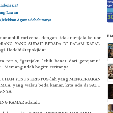
Indonesia?
rang Lawan
n Jelekkan Agama Sebelumnya
BA
ar ambil cari cepat dengan tidak menjala keluar
-ORANG YANG SUDAH BERADA DI DALAM KAPAL.
lagi. Hadeh! #tepokjidat
a terus, "gerejaku lebih benar dari gerejamu".
i. Memang udah begitu ceritanya.
tapi TUHAN YESUS KRISTUS-lah yang MENGERJAKAN
UA, yang walau beda kamar, kita ada di SATU
A-NYA.
ING KAMAR adalah: