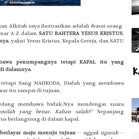
an Alkitab saya ilustrasikan adalah ibarat orang-
amar A-Z dalam
SATU BAHTERA YESUS KRISTUS.
nya
, yakni Yesus Kristus, Kepala Gereja, dan SATU
bawa penumpangnya tetapi KAPAL itu yang
di dalamnya.
 tetapi Sang NAHKODA, Dialah yang membawa
ar itu sampai di tujuan.
 sedang membawa biduk-Nya mendengar suara
amilah yang benar. Kalian salah!!"
Sepanjang
erus berlangsung di dalam kapal.
s berlayar maju menuju tujuan
--
nggak ngaruh
--