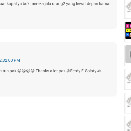
uar kapal ya bu? mereka jala orang2 yang lewat depan kamar
 2:32:00 PM
isien tuh pak 😁😁😁😁 Thanks a lot pak @Ferdy F. Soloty 🙏.