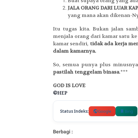
Buat supaya orang yang ada
JALA ORANG DARI LUAR KA
yang mana akan dikenan-Ny
Itu tugas kita. Bukan jalan sa
menjala orang dari kamar satu ke
kamar sendiri,
tidak ada kerja men
dalam kamarnya.
So, semua punya plus minusn
pastilah tenggelam binasa
.***
GOD IS LOVE
©
HEP
Status Indeks:
Google
Bing
Berbagi :