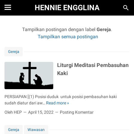
HENNIE ENGGLINA
Tampilkan postingan dengan label
Gereja
.
Tampilkan semua postingan
Gereja
Liturgi Meditasi Pembasuhan
Kaki
PERSIAPAN [(1) Posisi duduk untuk posisi pembasuhan kaki
sudah diatur dari aw…
Read more »
L
i
Oleh HEP
April 15, 2022
Posting Komentar
t
u
r
Gereja
Wawasan