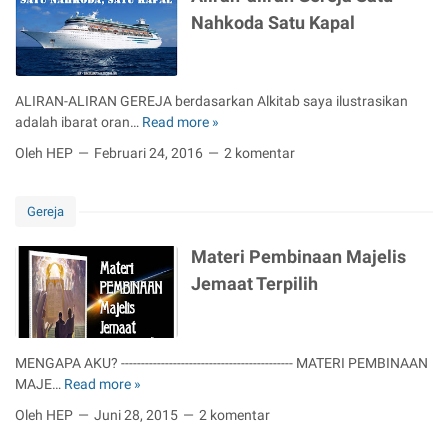
a
e
Nahkoda Satu Kapal
n
m
g
b
a
a
n
h
ALIRAN-ALIRAN GEREJA berdasarkan Alkitab saya ilustrasikan
J
a
adalah ibarat oran…
Read more »
A
e
n
l
l
Oleh HEP
Februari 24, 2016
2 komentar
T
i
e
u
r
k
l
a
k
Gereja
i
n
a
s
-
n
Materi Pembinaan Majelis
N
a
A
Jemaat Terpilih
a
l
g
m
i
a
a
r
m
a
a
a
MENGAPA AKU? ------------------------------------------- MATERI PEMBINAAN
t
n
S
MAJE…
Read more »
M
a
G
e
a
u
Oleh HEP
Juni 28, 2015
2 komentar
e
b
t
N
r
e