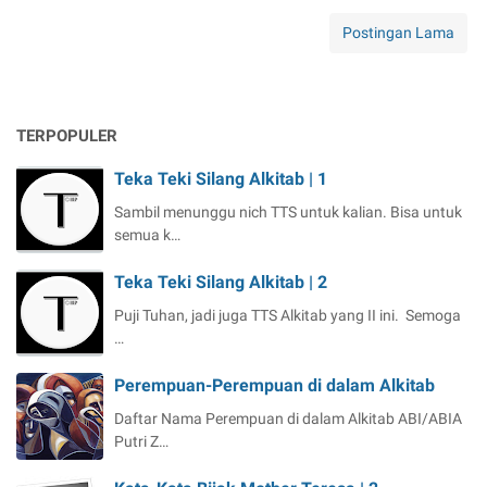
e
N
e
l
r
Postingan Lama
j
u
i
a
m
P
S
n
e
a
y
m
t
a
TERPOPULER
b
u
i
N
Teka Teki Silang Alkitab | 1
n
a
a
Sambil menunggu nich TTS untuk kalian. Bisa untuk
h
a
semua k…
k
n
o
M
Teka Teki Silang Alkitab | 2
d
a
a
Puji Tuhan, jadi juga TTS Alkitab yang II ini. Semoga
j
S
…
e
a
l
t
Perempuan-Perempuan di dalam Alkitab
i
u
s
Daftar Nama Perempuan di dalam Alkitab ABI/ABIA
K
J
Putri Z…
a
e
p
m