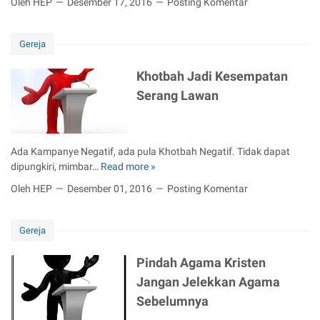
Oleh HEP
Desember 17, 2016
Posting Komentar
p
n
k
P
a
i
e
S
Gereja
k
u
a
a
Khotbah Jadi Kesempatan
b
r
Serang Lawan
a
a
r
G
a
e
n
r
Ada Kampanye Negatif, ada pula Khotbah Negatif. Tidak dapat
I
e
dipungkiri, mimbar…
Read more »
K
n
j
h
j
Oleh HEP
Desember 01, 2016
Posting Komentar
a
o
i
-
t
l
G
b
A
Gereja
e
a
l
r
h
a
Pindah Agama Kristen
e
J
E
Jangan Jelekkan Agama
j
a
k
a
Sebelumnya
d
s
d
i
P