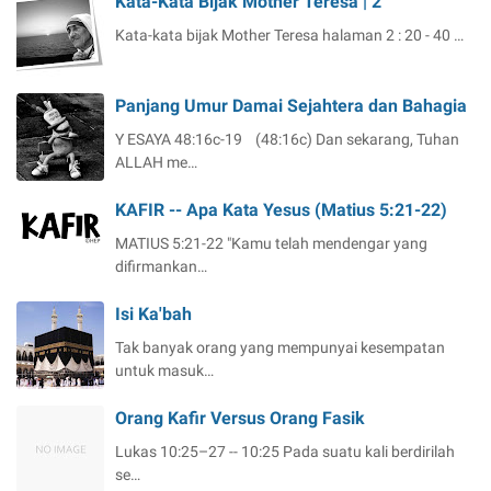
Kata-Kata Bijak Mother Teresa | 2
a
a
l
Kata-kata bijak Mother Teresa halaman 2 : 20 - 40 …
a
t
T
Panjang Umur Damai Sejahtera dan Bahagia
e
r
Y ESAYA 48:16c-19 (48:16c) Dan sekarang, Tuhan
p
ALLAH me…
i
l
KAFIR -- Apa Kata Yesus (Matius 5:21-22)
i
MATIUS 5:21-22 "Kamu telah mendengar yang
h
difirmankan…
Isi Ka'bah
Tak banyak orang yang mempunyai kesempatan
untuk masuk…
Orang Kafir Versus Orang Fasik
Lukas 10:25–27 -- 10:25 Pada suatu kali berdirilah
se…