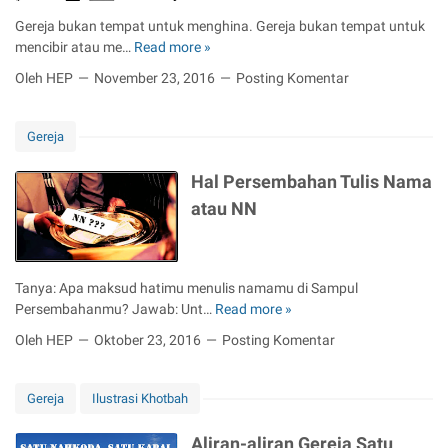
i
K
e
Gereja bukan tempat untuk menghina. Gereja bukan tempat untuk
I
e
n
mencibir atau me…
Read more »
P
n
s
g
i
d
Oleh HEP
November 23, 2016
Posting Komentar
e
a
n
o
m
n
d
n
p
u
a
e
Gereja
a
t
h
s
t
A
A
i
Hal Persembahan Tulis Nama
a
g
g
a
atau NN
n
a
a
?
S
m
m
e
a
a
r
L
K
Tanya: Apa maksud hatimu menulis namamu di Sampul
a
a
r
Persembahanmu? Jawab: Unt…
Read more »
H
n
i
i
a
g
n
Oleh HEP
Oktober 23, 2016
Posting Komentar
s
l
L
t
P
a
e
e
w
Gereja
Ilustrasi Khotbah
n
r
a
J
s
n
Aliran-aliran Gereja Satu