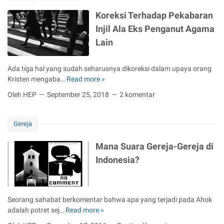
g
i
Koreksi Terhadap Pekabaran
M
Injil Ala Eks Penganut Agama
e
Lain
d
i
t
Ada tiga hal yang sudah seharusnya dikoreksi dalam upaya orang
a
Kristen mengaba…
Read more »
K
s
o
Oleh HEP
September 25, 2018
2 komentar
i
r
P
e
e
k
Gereja
m
s
b
i
Mana Suara Gereja-Gereja di
a
T
Indonesia?
s
e
u
r
h
h
a
a
Seorang sahabat berkomentar bahwa apa yang terjadi pada Ahok
n
d
adalah potret sej…
Read more »
M
K
a
a
a